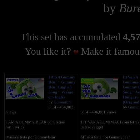
by
Bur
This set has accumulated
4,57
You like it?
Make it famous
I Am A Gummy
Itt Van A
Bear ~ Gummy
Gumimac
Bear English
Gummy B
Song ~ Versão
Song ~ Ve
em Inglês
Húngara
by
Gummibra
(Original
3:14 - 464,803
by
Gummi
views
3:14 - 496,801 views
I AM A GUMMY BEAR com letras
ITT VAN A GUMIMACI com letras
with lyrics
dalszöveggel
Música feita por Gummybear
Música feita por Gummybear