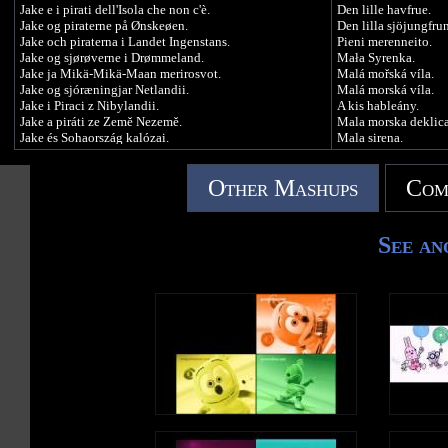
米奇妙妙屋.
Jake e i pirati dell'Isola che non c'è.
Den lille havfrue.
미키마우스 클럽하우스.
Jake og piraterne på Ønskeøen.
Den lilla sjöjungfrun
ミッキーマウス クラブハウス.
Jake och piraterna i Landet Ingenstans.
Pieni merenneito.
Ngôi nhà vui vẻ của chuột Mickey.
Jake og sjørøverne i Drømmeland.
Mała Syrenka.
บ้านมิกกี้แสนสนุก.
Jake ja Mikä-Mikä-Maan merirosvot.
Malá mořská víla.
Jake og sjóræningjar Netlandii.
Malá morská víla.
#MMCH
Jake i Piraci z Nibylandii.
A kis hableány.
Jake a piráti ze Země Nezemě.
Mala morska deklica
Jake és Sohaország kalózai.
Mala sirena.
Jakec in pirati iz Dežele Nije.
Väike merineitsi.
Jan i pirati iz Nigdjezemske.
Mazā nāriņa.
Other Mashups
Com
Jake şi piraţii din Ţara de Nicăieri.
Mazoji undinele.
Jake ve Var Olmayan Ülkenin Korsanları.
Mica sirenă.
Ο Τζέικ και οι πειρατές της Χώρας του Ποτέ.
Küçük Deniz Kızı.
Дћејк и Пирати Нетландии.
Kiçik su pərisi.
See an
Джейк та пірати з Нетландії.
Η Μικρή Γοργόνα.
Джейк и Пиратите от Невърленд.
Мала сирена.
Джейк и пираты Нетландии.
Русалонька.
.ג'ייק והפיראטים מארץ לעולם לא
Малката русалка.
.جايك وقراصنة أرض الأحلام
Русалочка.
जेक और नेवरलैड समुद्री.
პატარა ქალთევზ
Ջրահարսը.
傑克與夢幻島海盜.
.בת הים הקטנה
杰克与梦幻岛海盗.
.حورية البحر
제이크와 네버랜드 해적들.
छोटी मत्स्यस्त्री.
ジェイクとネバーランドのかいぞくたち.
小美人鱼.
เจคกับสหายโจรสลัดแห่งเนเวอร์แลนด์.
小美人魚.
Jake và những tên cướp biển xứ Neverland
小魚仙.