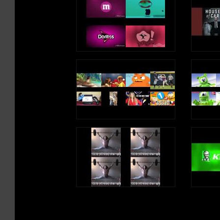
#JakeandtheNeverlandPirates
인어 공주.
リトル・マーメイド
Nàng tiên cá.
เงือกน้อย.
#TheLittleMermaid