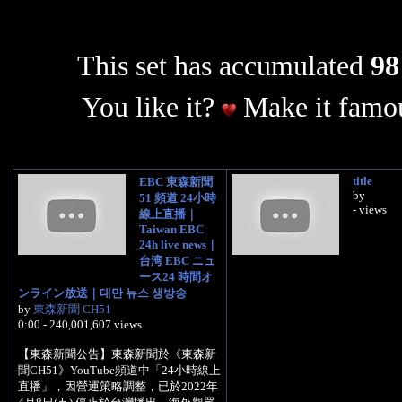
This set has accumulated
98
You like it?
Make it famou
title
EBC 東森新聞
by
51 頻道 24小時
- views
線上直播｜
Taiwan EBC
24h live news｜
台湾 EBC ニュ
ース24 時間オ
ンライン放送｜대만 뉴스 생방송
by
東森新聞 CH51
0:00 - 240,001,607 views
【東森新聞公告】東森新聞於《東森新
聞CH51》YouTube頻道中「24小時線上
直播」，因營運策略調整，已於2022年