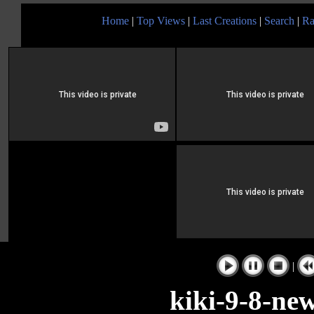
Home
|
Top Views
|
Last Creations
|
Search
|
Ra
|
kiki-9-8-ne