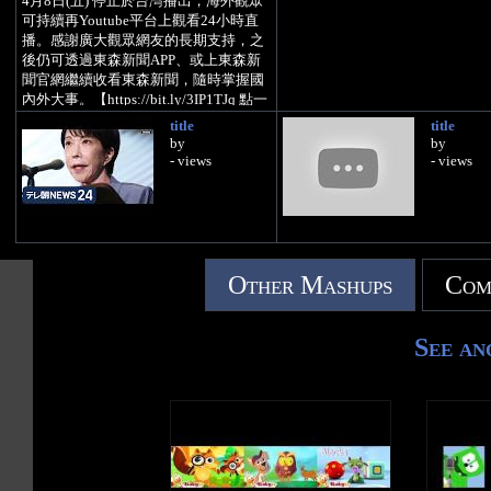
4月8日(五) 停止於台灣播出，海外觀眾
可持續再Youtube平台上觀看24小時直
播。感謝廣大觀眾網友的長期支持，之
後仍可透過東森新聞APP、或上東森新
聞官網繼續收看東森新聞，隨時掌握國
內外大事。【https://bit.ly/3IP1TJq 點一
下即時新聞不中斷。】
title
title
by
by
●【加入東森新聞！直播不中斷】
- views
- views
https://news.ebc.net.tw/live
●【下載東森新聞APP！直播內容不錯過
Other Mashups
Com
See an