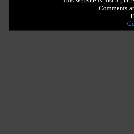
This website is just a place
Comments are
F
Co