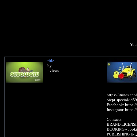
You 
title
by
- views
https://itunes.ap
piept-special/id
Facebook: https:/
Instagram: https:
Contacts
BRAND LICENSING
BOOKING - booki
PUBLISHING INQU