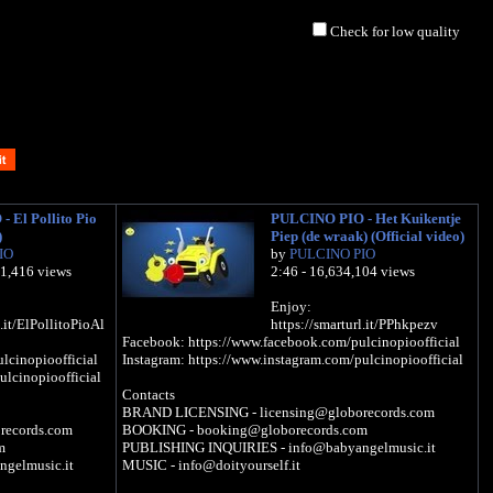
Check for low quality
 El Pollito Pio
PULCINO PIO - Het Kuikentje
)
Piep (de wraak) (Official video)
IO
by
PULCINO PIO
31,416 views
2:46 - 16,634,104 views
Enjoy:
l.it/ElPollitoPioAl
https://smarturl.it/PPhkpezv
Facebook: https://www.facebook.com/pulcinopioofficial
lcinopioofficial
Instagram: https://www.instagram.com/pulcinopioofficial
ulcinopioofficial
Contacts
BRAND LICENSING - licensing@globorecords.com
records.com
BOOKING - booking@globorecords.com
m
PUBLISHING INQUIRIES - info@babyangelmusic.it
gelmusic.it
MUSIC - info@doityourself.it