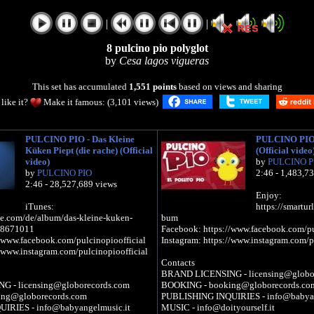
|
|
8 pulcino pio polyglot
by
Cesa lagos vigueras
This set has accumulated
1,551 points
based on views and sharing
like it?
Make it famous: (3,101 views)
PULCINO PIO - Das Kleine
PULCINO PIO -
Küken Piept (die rache) (Official
(Official video
video)
by
PULCINO P
by
PULCINO PIO
2:46 - 1,483,7
2:46 - 28,527,689 views
Enjoy:
iTunes:
https://smartur
ple.com/de/album/das-kleine-kuken-
bum
598671011
Facebook: https://www.facebook.com/pu
/www.facebook.com/pulcinopioofficial
Instagram: https://www.instagram.com/p
//www.instagram.com/pulcinopioofficial
Contacts
BRAND LICENSING - licensing@globo
 - licensing@globorecords.com
BOOKING - booking@globorecords.co
ng@globorecords.com
PUBLISHING INQUIRIES - info@babyan
IRIES - info@babyangelmusic.it
MUSIC - info@doityourself.it