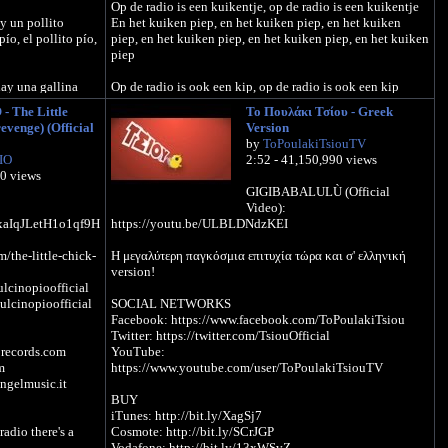
Op de radio is een kuikentje, op de radio is een kuikentje
ay un pollito
En het kuiken piep, en het kuiken piep, en het kuiken
pío, el pollito pío,
piep, en het kuiken piep, en het kuiken piep, en het kuiken
piep
hay una gallina
Op de radio is ook een kip, op de radio is ook een kip
 pío, el pollito pío,
En de kip tok tok, en het kuiken piep, en het kuiken piep,
 The Little
To Πουλάκι Τσίου - Greek
en het kuiken piep, en het kuiken piep, en het kuiken piep
evenge) (Official
Version
by
ToPoulakiTsiouTV
radio hay también
Op de radio is ook een haan, op de radio is ook een haan
IO
2:52 - 41,150,990 views
De haan kukeleku, en de kip tok tok, en het kuiken piep,
70 views
pollito pío, el
en het kuiken piep, en het kuiken piep, en het kuiken piep
GIGIBABALULÙ (Official
Video):
Op de radio is een kalkoen, op de radio is een kalkoen
LxaIqJLetH1o1qf9H
https://youtu.be/ULBLDNdzKEI
 un pavo
En de kalkoen kloekloekloek, de haan kukeleku, en de kip
ó y la gallina coo
tok tok, en het kuiken piep, en het kuiken piep, en het
/the-little-chick-
H μεγαλύτερη παγκόσμια επιτυχία τώρα και σ' ελληνική
 pío
kuiken piep
version!
lcinopioofficial
 hay una paloma
Op de radio is een tamme duif, op de radio is een tamme
ulcinopioofficial
SOCIAL NETWORKS
llo cocorocó, y la
duif
Facebook: https://www.facebook.com/ToPoulakiTsiou
 el pollito pío, el
En de duif roekoe, de kalkoen kloekloekloek, de haan
Twitter: https://twitter.com/TsiouOfficial
kukeleku, en de kip tok tok, en het kuiken piep, en het
records.com
YouTube:
kuiken piep, en het kuiken piep, en het kuiken piep
m
https://www.youtube.com/user/ToPoulakiTsiouTV
radio hay también
gelmusic.it
Op de radio is ook een kat, op de radio is ook een kat
BUY
ú glú glú, el gallo
En de kat miauw, en de duif roekoe, de kalkoen
iTunes: http://bit.ly/XagSj7
l pollito pío, el
kloekloekloek, de haan kukeleku, en de kip tok tok, en het
radio there's a
Cosmote: http://bit.ly/SCrJGP
kuiken piep, en het kuiken piep, en het kuiken piep
Vodafone: http://bit.ly/13xWSvZ