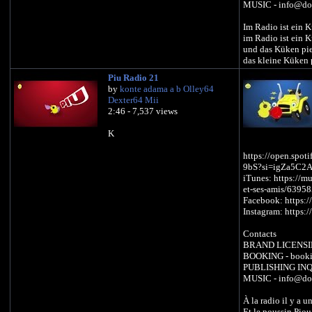
MUSIC - info@doit
Im Radio ist ein 
im Radio ist ein 
und das Küken pi
das kleine Küken 
das kleine Küken 
Piu Radio 21
das kleine Küken 
by
konte adama a b Olley64
das kleine Küken 
Dexter64 Mii
das kleine Küken 
2:46 - 7,537 views
Im Radio ist eine
K
im Radio ist eine
und die macht Ga
https://open.sp
und das Küken pi
9bS?si=igZa5C
das kleine Küken 
iTunes: https://m
das kleine Küken 
et-ses-amis/6395
das kleine Küken 
Facebook: https:/
das kleine Küken 
Instagram: https:
Im Radio ist ein 
Contacts
im Radio ist ein 
BRAND LICENSING
der macht Kikerik
BOOKING - booki
und die Henne Ga
PUBLISHING INQU
und das Küken pi
MUSIC - info@doit
das kleine Küken 
das kleine Küken 
À la radio il y a u
das kleine Küken 
Et le poussin Piou,