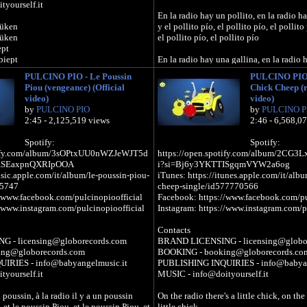
yourself.it
En la radio hay un pollito, en la radio h
Küken
y el pollito pío, el pollito pío, el pollito 
Küken
el pollito pío, el pollito pío
ept
piept
En la radio hay una gallina, en la radio 
piept
y la gallina coo, el pollito pío, el pollito
PULCINO PIO - Le Poussin
PULCINO PIO -
piept
el pollito pío, el pollito pío
Piou (vengeance) (Official
Chick Cheep (r
piept
video)
video)
piept
En la radio hay también un gallo, en la 
by
PULCINO PIO
by
PULCINO P
un gallo
2:45 - 2,125,519 views
2:46 - 6,568,0
 Henne
y el gallo cocorocó, y la gallina coo y el 
 Henne
pollito pío, el pollito pío, el pollito pío
Spotify:
Spotify:
ok
otify.com/album/3sOPtxUU0nWZJeWJT5d
https://open.spotify.com/album/2CG3
ept
En la radio hay un pavo, en la radio hay
2ASEaxpnQXRIpOOA
i?si=Bj6y3YKTTISgqmVYW2a6og
piept
y el pavo glú glú glú, y el gallo cocoroc
usic.apple.com/it/album/le-poussin-piou-
iTunes: https://itunes.apple.com/it/album
piept
y el pollito pío, el pollito pío, el pollito
85747
cheep-single/id577770566
piept
/www.facebook.com/pulcinopioofficial
Facebook: https://www.facebook.com/pu
piept
En la radio hay una paloma, en la radio
//www.instagram.com/pulcinopioofficial
Instagram: https://www.instagram.com/p
y la paloma ruu, el pavo glugluglu, el ga
Gockel
gallina coo, el pollito pío, el pollito pío,
Contacts
Gockel
pollito pío
 - licensing@globorecords.com
BRAND LICENSING - licensing@globo
i
ng@globorecords.com
BOOKING - booking@globorecords.co
ok
En la radio hay también un gato, en la 
IRIES - info@babyangelmusic.it
PUBLISHING INQUIRIES - info@babyan
ept
un gato
yourself.it
MUSIC - info@doityourself.it
piept
y el gato miao, la paloma ruu, el pavo gl
piept
cocorocó, la gallina coo, el pollito pío, e
n poussin, à la radio il y a un poussin
On the radio there's a little chick, on the 
piept
pollito pío
 et le poussin Piou, et le poussin Piou, et
little chick