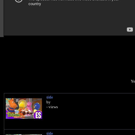
Yo
title
by
- views
title