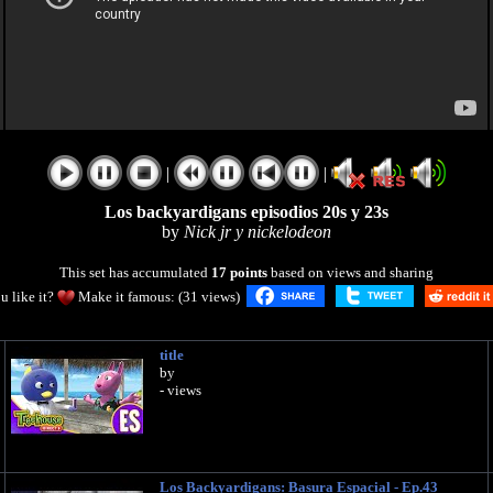
|
|
Los backyardigans episodios 20s y 23s
by
Nick jr y nickelodeon
This set has accumulated
17 points
based on views and sharing
u like it?
Make it famous: (31 views)
title
by
- views
Los Backyardigans: Basura Espacial - Ep.43