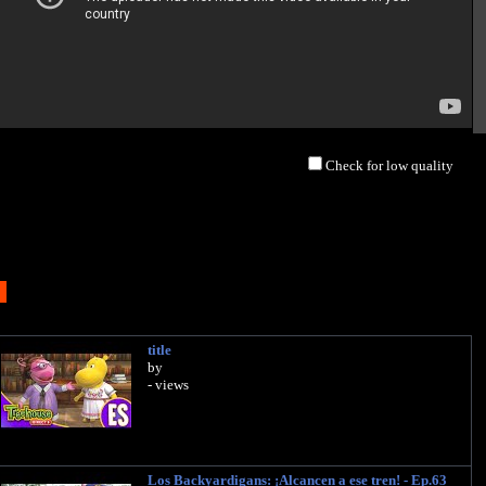
Check for low quality
title
by
- views
Los Backyardigans: ¡Alcancen a ese tren! - Ep.63