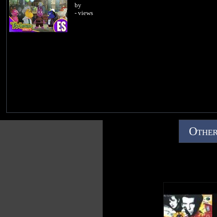
by
- views
Other